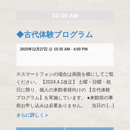
検
索
10:30 AM
し
て
◆古代体験プログラム
ナ
ビ
ゲ
2025年12月27日 @ 10:30 AM
-
4:00 PM
ー
シ
ョ
※スマートフォンの場合は画面を横にしてご覧
ン
ください。 【2024.4.1改正】 土曜・日曜・祝
を
表
日に限り、個人の来館者様向けの 【古代体験
示
プログラム】を実施しています。 ●来館前の事
前お申し込みは必要ありません。 当日の […]
さらに詳しく »