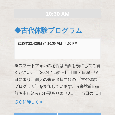
検
索
10:30 AM
し
て
◆古代体験プログラム
ナ
ビ
ゲ
2025年12月28日 @ 10:30 AM
-
4:00 PM
ー
シ
ョ
※スマートフォンの場合は画面を横にしてご覧
ン
ください。 【2024.4.1改正】 土曜・日曜・祝
を
表
日に限り、個人の来館者様向けの 【古代体験
示
プログラム】を実施しています。 ●来館前の事
前お申し込みは必要ありません。 当日の […]
さらに詳しく »