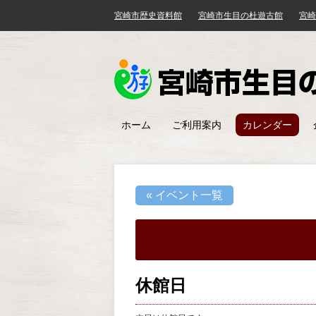
宮崎市歴史資料館
宮崎市生目の杜遊古館
宮崎
ホーム
ご利用案内
カレンダー
« イベント一覧
休館日