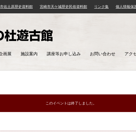
市佐土原歴史資料館
宮崎市天ケ城歴史民俗資料館
リンク集
個人情報保
みやざき歴史文化館
企画展
施設案内
講座等お申し込み
お問い合わせ
アク
このイベントは終了しました。