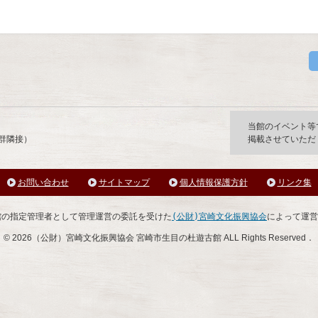
市生目の杜遊古館
当館のイベント等
墳群隣接）
掲載させていただ
お問い合わせ
サイトマップ
個人情報保護方針
リンク集
館の指定管理者として管理運営の委託を受けた
(公財)宮崎文化振興協会
によって運営
©
2026（公財）宮崎文化振興協会 宮崎市生目の杜遊古館 ALL Rights Reserved．