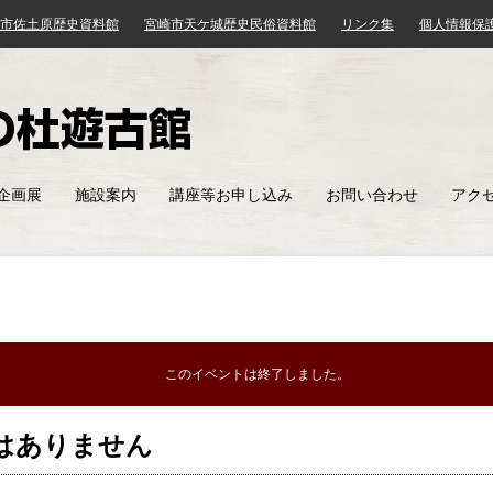
市佐土原歴史資料館
宮崎市天ケ城歴史民俗資料館
リンク集
個人情報保
みやざき歴史文化館
企画展
施設案内
講座等お申し込み
お問い合わせ
アク
このイベントは終了しました。
はありません