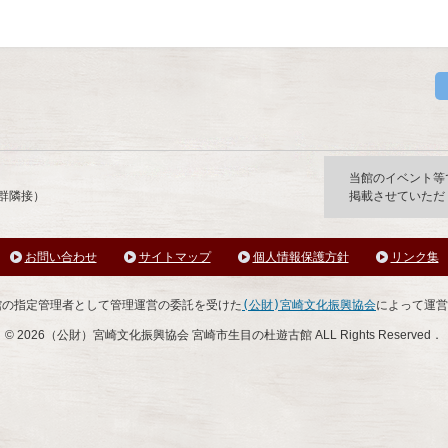
市生目の杜遊古館
当館のイベント等
墳群隣接）
掲載させていただ
お問い合わせ
サイトマップ
個人情報保護方針
リンク集
館の指定管理者として管理運営の委託を受けた
(公財)宮崎文化振興協会
によって運営
©
2026（公財）宮崎文化振興協会 宮崎市生目の杜遊古館 ALL Rights Reserved．