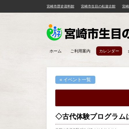
宮崎市歴史資料館
宮崎市生目の杜遊古館
宮崎
ホーム
ご利用案内
カレンダー
« イベント一覧
◇古代体験プログラム