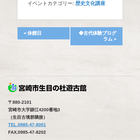
イベントカテゴリー:
歴史文化講座
«
休館日
◆古代体験プログ
ラム
»
〒880-2101
宮崎市大字跡江4200番地3
（生目古墳群隣接）
TEL.0985-47-8001
FAX.0985-47-8202