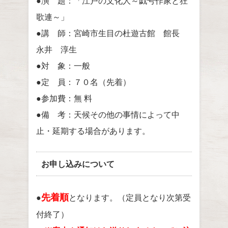
●演 題：「江戸の文化人～戯号作家と狂
歌連～」
●講 師：宮崎市生目の杜遊古館 館長
永井 淳生
●対 象：一般
●定 員：７０名（先着）
●参加費：無 料
●備 考：天候その他の事情によって中
止・延期する場合があります。
お申し込みについて
先着順
●
となります。（定員となり次第受
付終了）