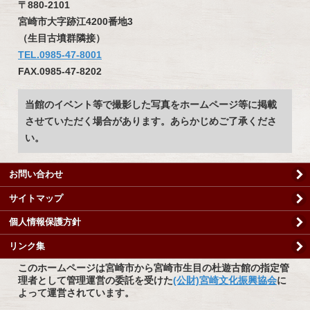
〒880-2101
宮崎市大字跡江4200番地3
（生目古墳群隣接）
TEL.0985-47-8001
FAX.0985-47-8202
当館のイベント等で撮影した写真をホームページ等に掲載
させていただく場合があります。あらかじめご了承くださ
い。
お問い合わせ
サイトマップ
個人情報保護方針
リンク集
このホームページは宮崎市から宮崎市生目の杜遊古館の指定管
理者として管理運営の委託を受けた
(公財)宮崎文化振興協会
に
よって運営されています。