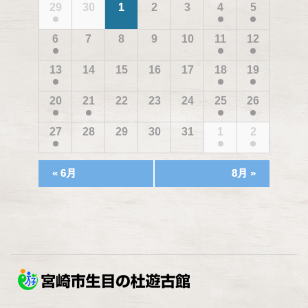
索
イ
29
30
1
2
3
4
5
ベ
ン
し
ン
ト
ト
て
6
7
8
9
10
11
12
の
の
ナ
カ
カ
レ
ビ
13
14
15
16
17
18
19
ン
レ
ゲ
ダ
ー
ン
ー
20
21
22
23
24
25
26
ダ
シ
ー
27
28
29
30
31
1
2
ョ
ン
を
«
6月
8月
»
表
示