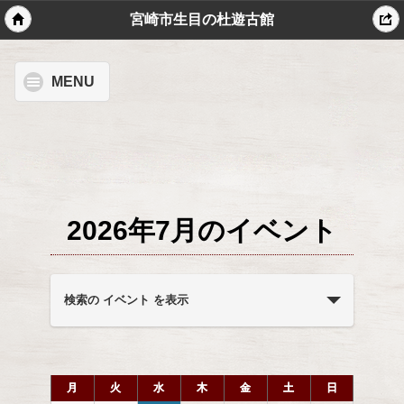
宮崎市生目の杜遊古館
MENU
2026年7月のイベント
イ
ベ
検索の イベント を表示
ン
ト
を
イ
検
月
火
水
木
金
土
日
ベ