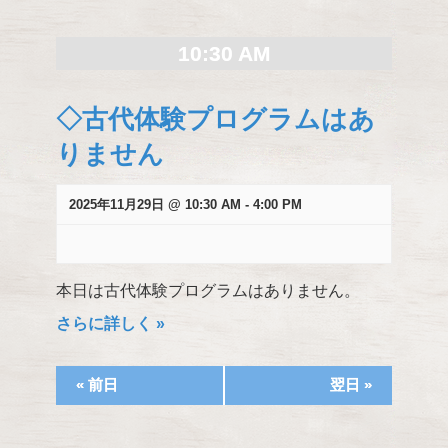
検
索
10:30 AM
し
て
◇古代体験プログラムはあ
ナ
ビ
りません
ゲ
ー
2025年11月29日 @ 10:30 AM
-
4:00 PM
シ
ョ
ン
を
本日は古代体験プログラムはありません。
表
さらに詳しく »
示
«
前日
翌日
»