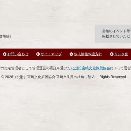
市生目の杜遊古館
当館のイベント等
墳群隣接）
掲載させていただ
お問い合わせ
サイトマップ
個人情報保護方針
リンク集
館の指定管理者として管理運営の委託を受けた
(公財)宮崎文化振興協会
によって運営
©
2026（公財）宮崎文化振興協会 宮崎市生目の杜遊古館 ALL Rights Reserved．