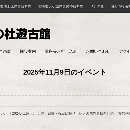
市佐土原歴史資料館
宮崎市天ケ城歴史民俗資料館
リンク集
個人情報保
みやざき歴史文化館
企画展
施設案内
講座等お申し込み
お問い合わせ
アク
2025年11月9日のイベント
。 【2024.4.1改正】 土曜・日曜・祝日に限り、個人の来館者様向けの 【古代