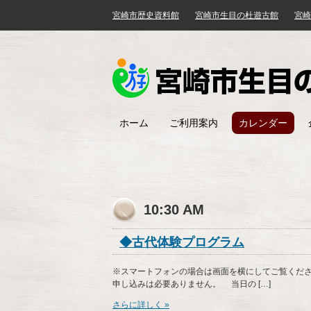
宮崎市歴史資料館
宮崎市生目の杜遊古館
宮崎
ホーム
ご利用案内
カレンダー
10:30 AM
◆古代体験プログラム
※スマートフォンの場合は画面を横にしてご覧ください
申し込みは必要ありません。 当日の […]
さらに詳しく »