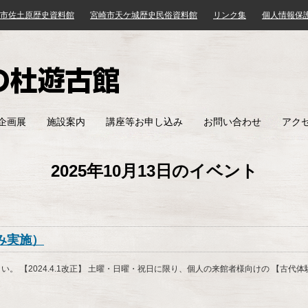
市佐土原歴史資料館
宮崎市天ケ城歴史民俗資料館
リンク集
個人情報保
みやざき歴史文化館
企画展
施設案内
講座等お申し込み
お問い合わせ
アク
2025年10月13日のイベント
み実施）
。 【2024.4.1改正】 土曜・日曜・祝日に限り、個人の来館者様向けの 【古代