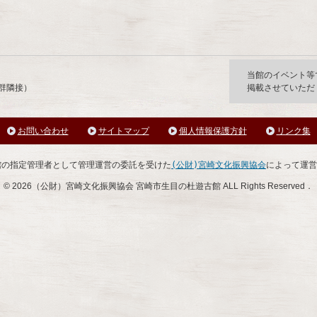
市生目の杜遊古館
当館のイベント等
墳群隣接）
掲載させていただ
お問い合わせ
サイトマップ
個人情報保護方針
リンク集
館の指定管理者として管理運営の委託を受けた
(公財)宮崎文化振興協会
によって運営
©
2026（公財）宮崎文化振興協会 宮崎市生目の杜遊古館 ALL Rights Reserved．