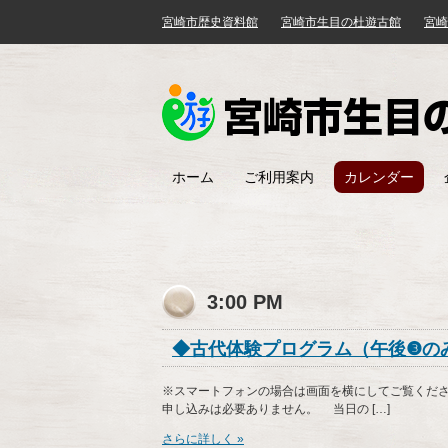
宮崎市歴史資料館
宮崎市生目の杜遊古館
宮崎
ホーム
ご利用案内
カレンダー
3:00 PM
◆古代体験プログラム（午後❸の
※スマートフォンの場合は画面を横にしてご覧ください
申し込みは必要ありません。 当日の […]
さらに詳しく »