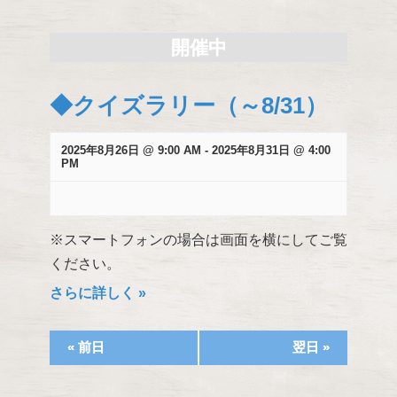
検
索
開催中
し
て
◆クイズラリー（～8/31）
ナ
ビ
ゲ
2025年8月26日 @ 9:00 AM
-
2025年8月31日 @ 4:00
PM
ー
シ
ョ
ン
※スマートフォンの場合は画面を横にしてご覧
を
ください。
表
さらに詳しく »
示
«
前日
翌日
»