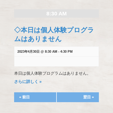
検
索
8:30 AM
し
て
◇本日は個人体験プログラ
ナ
ビ
ムはありません
ゲ
ー
2023年4月30日 @ 8:30 AM
-
4:30 PM
シ
ョ
ン
を
本日は個人体験プログラムはありません。
表
さらに詳しく »
示
«
前日
翌日
»