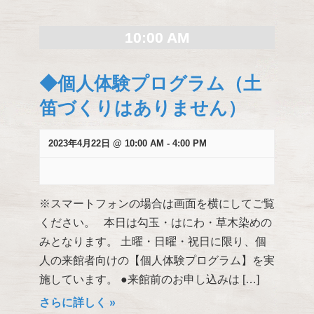
検
索
10:00 AM
し
て
◆個人体験プログラム（土
ナ
ビ
笛づくりはありません）
ゲ
ー
2023年4月22日 @ 10:00 AM
-
4:00 PM
シ
ョ
ン
を
※スマートフォンの場合は画面を横にしてご覧
表
ください。 本日は勾玉・はにわ・草木染めの
示
みとなります。 土曜・日曜・祝日に限り、個
人の来館者向けの【個人体験プログラム】を実
施しています。 ●来館前のお申し込みは […]
さらに詳しく »