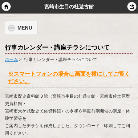
宮崎市生目の杜遊古館
モバイル
PC
MENU
行事カレンダー・講座チラシについて
ホーム
> 行事カレンダー・講座チラシについて
※スマートフォンの場合は画面を横にしてご覧く
ださい。
宮崎市歴史資料館３館（宮崎市生目の杜遊古館・宮崎市佐土原歴
史資料館・
宮崎市天ケ城歴史民俗資料館）の令和８年度前期開催の講座・体
験学習等を
ご案内したチラシを作成しました。ダウンロード・印刷してご利
用ください。