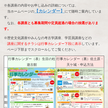
※各講座の内容やお申し込みの詳細については、
【カレンダー】
当ホームページの
にて随時ご案内していま
す。
なお、
各講座とも募集期間や定員超過の場合の抽選がありま
す。
※歴史文化講座やみんなの考古学講座、学芸員講座などの
講座に関するチラシは行事カレンダー下段に表示
しています。
ページ下部までスクロールしてご覧ください。
行事カレンダー（表）生目の杜
行事カレンダー（裏）佐土原・
＊
遊古館
天ケ城・申込方法
前
期